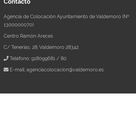
Contacto
Agencia de Colocación Ayuntamiento de Valdemoro (Nº
1300000070)
Centro Ramón Areces
C/ Tenerías, 28. Valdemoro 28342
Teléfono: 918099681 / 80
E-mail:
agenciacolocacion@valdemoro.es
Quiénes somos
La Agencia de Colocación del Ayuntamiento de
Valdemoro es un servicio gratuito que gestiona
intermediación en el mercado laboral, buscando los