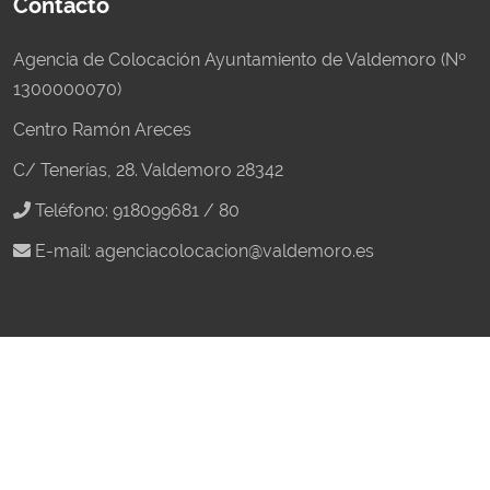
Contacto
Agencia de Colocación Ayuntamiento de Valdemoro (Nº
1300000070)
Centro Ramón Areces
C/ Tenerías, 28. Valdemoro 28342
Teléfono: 918099681 / 80
E-mail:
agenciacolocacion@valdemoro.es
Quiénes somos
La Agencia de Colocación del Ayuntamiento de
Valdemoro es un servicio gratuito que gestiona
intermediación en el mercado laboral, buscando los